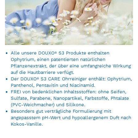
Alle unsere DOUXO
®
S3 Produkte enthalten
Ophytrium, einen patentierten natürlichen
Pflanzenextrakt, der über eine umfangreiche Wirkung
auf die Hautbarriere verfügt.
Der DOUXO
®
S3 CARE Ohrreiniger enthält: Ophytrium,
Panthenol, Pentavitin und Niacinamid.
FREI von bedenklichen Inhaltsstoffen: ohne Seifen,
Sulfate, Parabene, Nanopartikel, Farbstoffe, Phtalate
(PVC-Weichmacher) und Silikone.
Besonders gut verträgliche Formulierung mit
angepasstem pH-Wert und hypoallergenem Duft nach
Kokos-Vanille.