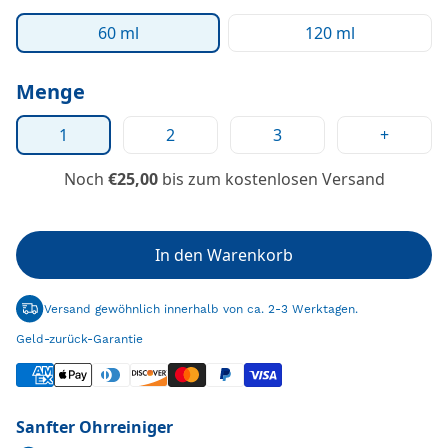
60 ml
120 ml
Menge
1
2
3
+
Noch
€25,00
bis zum kostenlosen Versand
In den Warenkorb
Versand gewöhnlich innerhalb von ca. 2-3 Werktagen.
Geld-zurück-Garantie
Sanfter Ohrreiniger