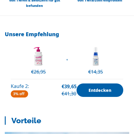
Von Tieren & Besitzern für gut
Von Tierärzten empfohlen
befunden
Unsere Empfehlung
+
€26,95
€14,35
Kaufe 2:
€39,65
Entdecken
€41,30
3% off
Vorteile